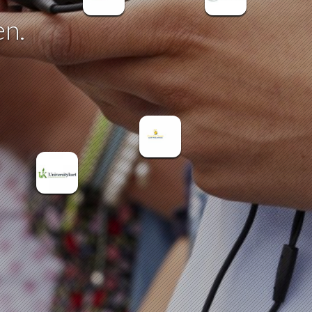
en.
|