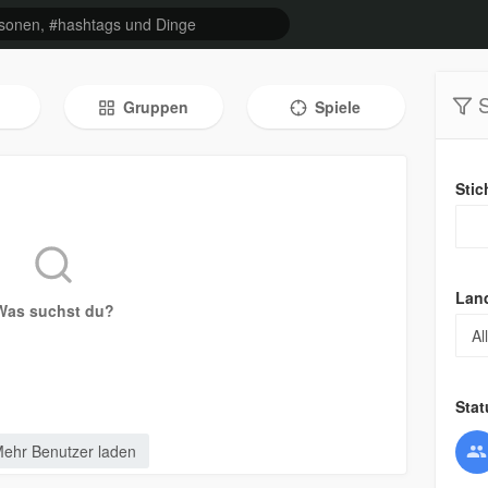
S
Gruppen
Spiele
Stic
Lan
Was suchst du?
Stat
ehr Benutzer laden