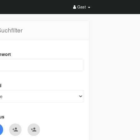
Gast
uchfilter
hwort
d
us