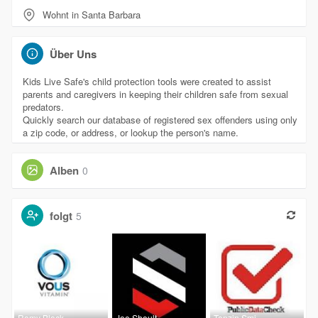
Wohnt in Santa Barbara
Über Uns
Kids Live Safe's child protection tools were created to assist
parents and caregivers in keeping their children safe from sexual
predators.
Quickly search our database of registered sex offenders using only
a zip code, or address, or lookup the person's name.
Alben
0
folgt
5
Romy Block
Joe Shoult
Tenzin Smi