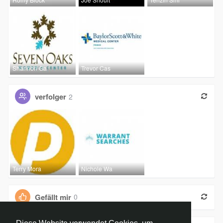
Shannon Ga
Trevor Cas
verfolger
2
Terry Mora
Nichole Wa
Gefällt mir
0