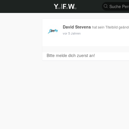
David Stevens
hat sein Titelbild geänd
vor 5 Jahren
Bitte melde dich zuerst an!