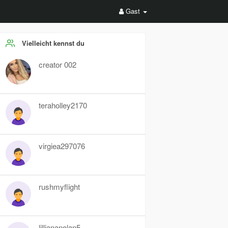
Gast
Vielleicht kennst du
creator 002
teraholley2170
virgiea297076
rushmyflight
lilliananolan5