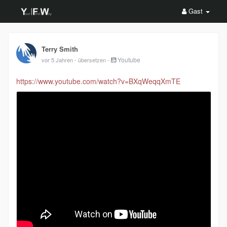
Gast
Terry Smith
-
Youtube
vor 5 Jahren
- übersetzen
https://www.youtube.com/watch?v=BXqWeqqXmTE