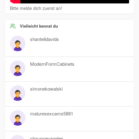
Bitte melde dich zuerst an!
Vielleicht kennst du
shantelldavids
ModernFormCabinets
simonekowalski
maturesexcams5881
chaunceyangles